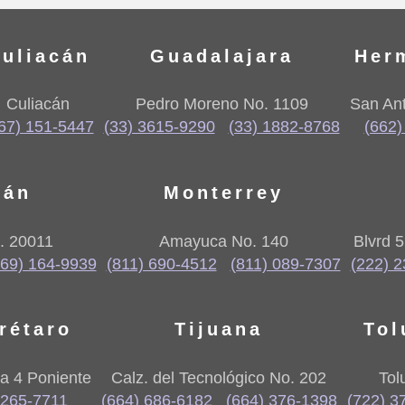
uliacán
Guadalajara
Her
Culiacán
Pedro Moreno No. 1109
San Ant
67) 151-5447
(33) 3615-9290
(33) 1882-8768
(662)
lán
Monterrey
. 20011
Amayuca No. 140
Blvrd 
669) 164-9939
(811) 690-4512
(811) 089-7307
(222) 
rétaro
Tijuana
Tol
a 4 Poniente
Calz. del Tecnológico No. 202
Tol
 265-7711
(664) 686-6182
(664) 376-1398
(722) 3