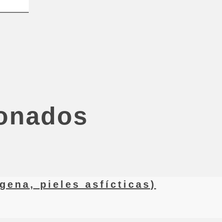
ionados
ena, pieles asfícticas)