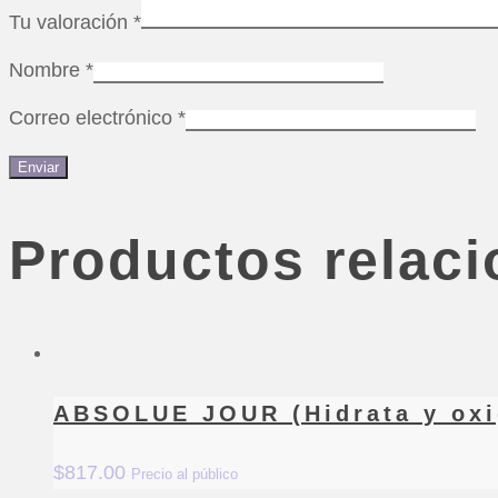
Tu valoración
*
Nombre
*
Correo electrónico
*
Productos relac
ABSOLUE JOUR (Hidrata y oxig
$
817.00
Precio al público