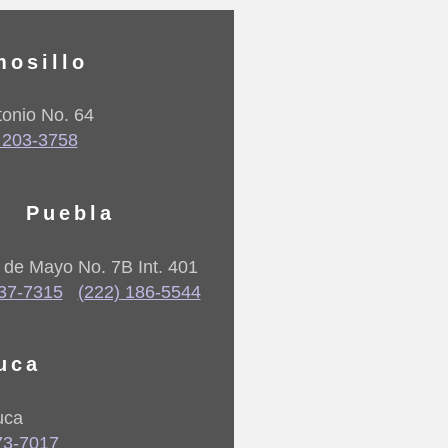
mosillo
onio No. 64
 203-3758
Puebla
5 de Mayo No. 7B Int. 401
237-7315
(222) 186-5544
uca
uca
73-7017