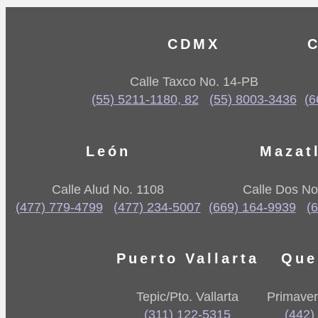
CDMX
C
Calle Taxco No. 14-PB
(55) 5211-1180, 82
(55) 8003-3436
(6
León
Mazat
Calle Alud No. 1108
Calle Dos No
(477) 779-4799
(477) 234-5007
(669) 164-9939
(
Puerto Vallarta
Que
Tepic/Pto. Vallarta
Primaver
(311) 122-5315
(442)