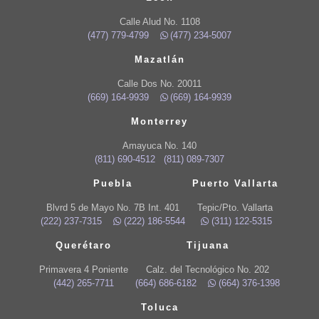
Calle Alud No. 1108
(477) 779-4799
(477) 234-5007
Mazatlán
Calle Dos No. 20011
(669) 164-9939
(669) 164-9939
Monterrey
Amayuca No. 140
(811) 690-4512
(811) 089-7307
Puebla
Puerto Vallarta
Blvrd 5 de Mayo No. 7B Int. 401
Tepic/Pto. Vallarta
(222) 237-7315
(222) 186-5544
(311) 122-5315
Querétaro
Tijuana
Primavera 4 Poniente
Calz. del Tecnológico No. 202
(442) 265-7711
(664) 686-6182
(664) 376-1398
Toluca