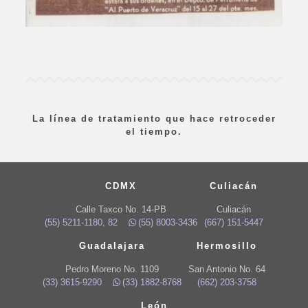
La línea de tratamiento que hace retroceder
el tiempo.
CDMX
Culiacán
Calle Taxco No. 14-PB
Culiacán
(55) 5211-1180, 82
(55) 8003-3436
(667) 151-5447
Guadalajara
Hermosillo
Pedro Moreno No. 1109
San Antonio No. 64
(33) 3615-9290
(33) 1882-8768
(662) 203-3758
León