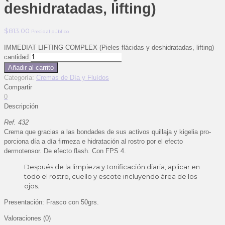
deshidratadas, lifting)
$
813.00
Precio al público
IMMEDIAT LIFTING COMPLEX (Pieles flácidas y deshidratadas, lifting)
cantidad
Añadir al carrito
Categoría:
Cremas de Día y Fluídos
Compartir
0
Descripción
Ref. 432
Crema que gracias a las bondades de sus activos quillaja y kigelia pro-
porciona día a día firmeza e hidratación al rostro por el efecto
dermotensor. De efecto flash. Con FPS 4.
Después de la limpieza y tonificación diaria, aplicar en
todo el rostro, cuello y escote incluyendo área de los
ojos.
Presentación: Frasco con 50grs.
Valoraciones (0)