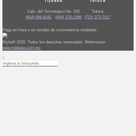
Tijuana
Toluca
Calz. del Tecnológico No. 202
Toluca
(664) 686-6182
(664) 376-1398
(722) 373-7017
Paga en línea o en tiendas de conveniencia mediante
Klytia® 2020. Todos los derechos reservados. Webmaster:
www.triplepar.com.mx
0