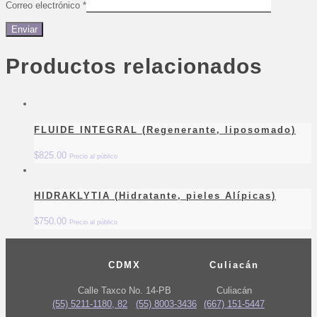
Correo electrónico
*
Productos relacionados
FLUIDE INTEGRAL (Regenerante, liposomado)
$
825.00
Precio al público
HIDRAKLYTIA (Hidratante, pieles Alípicas)
$
750.00
Precio al público
CDMX
Culiacán
Calle Taxco No. 14-PB
Culiacán
(55) 5211-1180, 82
(55) 8003-3436
(667) 151-5447