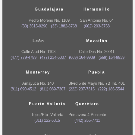
Guadalajara
Hermosillo
Pedro Moreno No. 1109
San Antonio No. 64
(33) 3615-9290
(33) 1882-8768
(662) 203-3758
León
Mazatlán
Calle Alud No. 1108
Calle Dos No. 20011
(477) 779-4799
(477) 234-5007
(669) 164-9939
(669) 164-9939
Monterrey
Puebla
Amayuca No. 140
Blvrd 5 de Mayo No. 7B Int. 401
(811) 690-4512
(811) 089-7307
(222) 237-7315
(222) 186-5544
Puerto Vallarta
Querétaro
Tepic/Pto. Vallarta
Primavera 4 Poniente
(311) 122-5315
(442) 265-7711