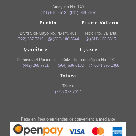
Amayuca No. 140
(811) 690-4512
(811) 089-7307
Puebla
Puerto Vallarta
Blvrd 5 de Mayo No. 7B Int. 401
Tepic/Pto. Vallarta
(222) 237-7315
(222) 186-5544
(311) 122-5315
Querétaro
Tijuana
Primavera 4 Poniente
Calz. del Tecnológico No. 202
(442) 265-7711
(664) 686-6182
(664) 376-1398
Toluca
Toluca
(722) 373-7017
Paga en línea o en tiendas de conveniencia mediante