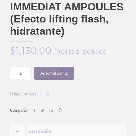
IMMEDIAT AMPOULES
(Efecto lifting flash,
hidratante)
$
1,130.00
Precio al público
Añadir al carrito
Categoría:
Ampolletas
Compartir
Descripción