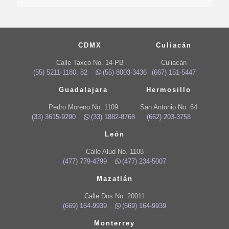
CDMX
Culiacán
Calle Taxco No. 14-PB
Culiacán
(55) 5211-1180, 82
(55) 8003-3436
(667) 151-5447
Guadalajara
Hermosillo
Pedro Moreno No. 1109
San Antonio No. 64
(33) 3615-9290
(33) 1882-8768
(662) 203-3758
León
Calle Alud No. 1108
(477) 779-4799
(477) 234-5007
Mazatlán
Calle Dos No. 20011
(669) 164-9939
(669) 164-9939
Monterrey