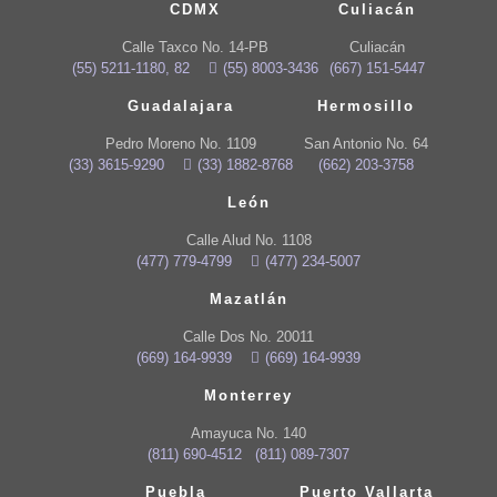
CDMX
Culiacán
Calle Taxco No. 14-PB
Culiacán
(55) 5211-1180, 82
(55) 8003-3436
(667) 151-5447
Guadalajara
Hermosillo
Pedro Moreno No. 1109
San Antonio No. 64
(33) 3615-9290
(33) 1882-8768
(662) 203-3758
León
Calle Alud No. 1108
(477) 779-4799
(477) 234-5007
Mazatlán
Calle Dos No. 20011
(669) 164-9939
(669) 164-9939
Monterrey
Amayuca No. 140
(811) 690-4512
(811) 089-7307
Puebla
Puerto Vallarta