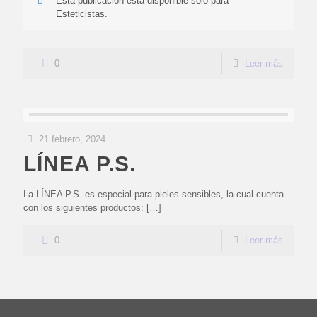
Esta publicación está disponible solo para
Esteticistas.
0
Leer más
21 febrero, 2024
LÍNEA P.S.
La LÍNEA P.S. es especial para pieles sensibles, la cual cuenta
con los siguientes productos:
[…]
0
Leer más