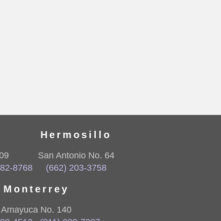
a
Hermosillo
09
San Antonio No. 64
882-8768
(662) 203-3758
Monterrey
Amayuca No. 140