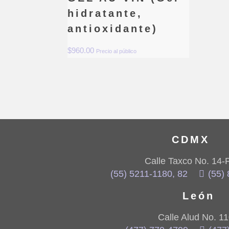
hidratante,
antioxidante)
$
960.00
Precio al público
CDMX
Calle Taxco No. 14-
(55) 5211-1180, 82
(55)
León
Calle Alud No. 1