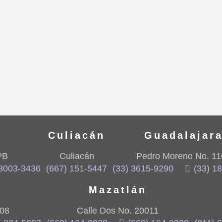
Culiacán
Guadalajar
PB
Culiacán
Pedro Moreno No. 11
 8003-3436
(667) 151-5447
(33) 3615-9290
(33) 1
Mazatlán
108
Calle Dos No. 20011