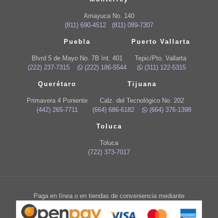
Amayuca No. 140
(811) 690-4512
(811) 089-7307
Puebla
Puerto Vallarta
Blvrd 5 de Mayo No. 7B Int. 401
Tepic/Pto. Vallarta
(222) 237-7315
(222) 186-5544
(311) 122-5315
Querétaro
Tijuana
Primavera 4 Poniente
Calz. del Tecnológico No. 202
(442) 265-7711
(664) 686-6182
(664) 376-1398
Toluca
Toluca
(722) 373-7017
Paga en línea o en tiendas de conveniencia mediante