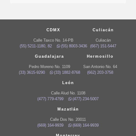
CDMX
Culiacán
Calle Taxco No. 14-PB
Culiacán
(55) 5211-1180, 82
(55) 8003-3436
(667) 151-5447
Guadalajara
Hermosillo
Pedro Moreno No. 1109
San Antonio No. 64
(33) 3615-9290
(33) 1882-8768
(662) 203-3758
León
Calle Alud No. 1108
(477) 779-4799
(477) 234-5007
Mazatlán
Calle Dos No. 20011
(669) 164-9939
(669) 164-9939
Monterrey