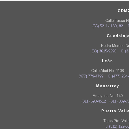
CDM
Calle Taxco N
(55) 5211-1180, 82
Guadalaj
Pedro Moreno N
(33) 3615-9290
(3
León
Calle Alud No. 1108
(477) 779-4799
(477) 234
Monterrey
Amayuca No. 140
(811) 690-4512
(811) 089-7
Puerto Vall
Tepic/Pto. Vall
(311) 122-5