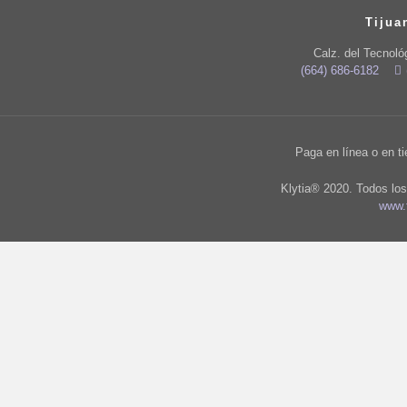
Tijua
Calz. del Tecnoló
(664) 686-6182
Paga en línea o en t
Klytia® 2020. Todos lo
www.