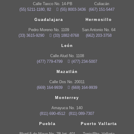
Calle Taxco No. 14-PB
Culiacán
(55) 5211-1180, 82
(55) 8003-3436
(667) 151-5447
Guadalajara
Hermosillo
Pedro Moreno No. 1109
San Antonio No. 64
(33) 3615-9290
(33) 1882-8768
(662) 203-3758
León
Calle Alud No. 1108
(477) 779-4799
(477) 234-5007
Mazatlán
Calle Dos No. 20011
(669) 164-9939
(669) 164-9939
Monterrey
Amayuca No. 140
(811) 690-4512
(811) 089-7307
Puebla
Puerto Vallarta
Blvrd 5 de Mayo No. 7B Int. 401
Tepic/Pto. Vallarta