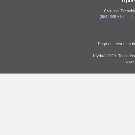
Tijua
Calz. del Tecnoló
(664) 686-6182
Paga en línea o en t
Klytia® 2020. Todos lo
www.