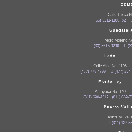
CDM
Calle Taxco N
(55) 5211-1180, 82
Guadalaj
Pedro Moreno N
(33) 3615-9290
(3
León
Calle Alud No. 1108
(477) 779-4799
(477) 234
Monterrey
Amayuca No. 140
(811) 690-4512
(811) 089-7
Puerto Vall
Tepic/Pto. Vall
(311) 122-5