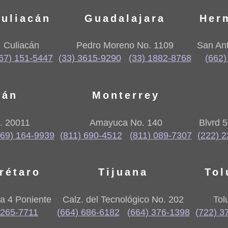
uliacán
Guadalajara
Her
Culiacán
Pedro Moreno No. 1109
San Ant
67) 151-5447
(33) 3615-9290
(33) 1882-8768
(662)
lán
Monterrey
. 20011
Amayuca No. 140
Blvrd 
669) 164-9939
(811) 690-4512
(811) 089-7307
(222) 
rétaro
Tijuana
Tol
a 4 Poniente
Calz. del Tecnológico No. 202
Tol
 265-7711
(664) 686-6182
(664) 376-1398
(722) 3