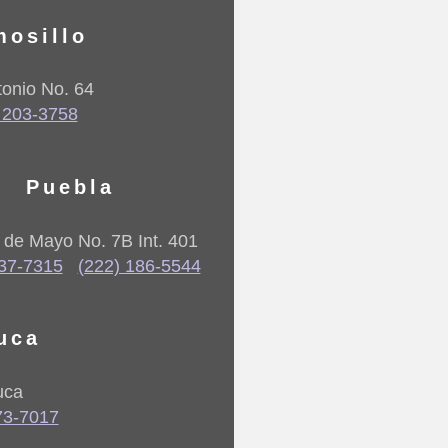
mosillo
onio No. 64
 203-3758
Puebla
5 de Mayo No. 7B Int. 401
237-7315
(222) 186-5544
uca
uca
73-7017