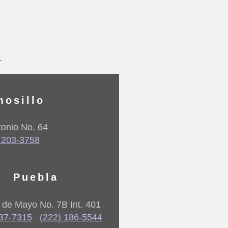
.
mosillo
onio No. 64
 203-3758
Puebla
5 de Mayo No. 7B Int. 401
237-7315
(222) 186-5544