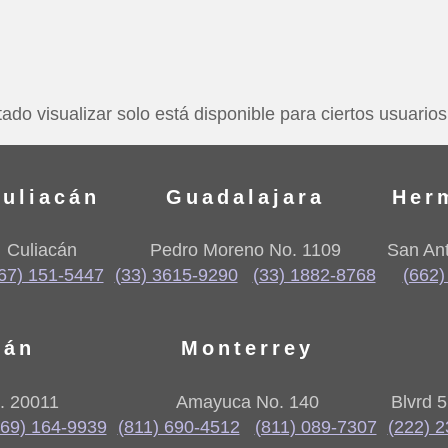
ado visualizar solo está disponible para ciertos usuarios
uliacán
Guadalajara
Her
Culiacán
Pedro Moreno No. 1109
San Ant
67) 151-5447
(33) 3615-9290
(33) 1882-8768
(662)
lán
Monterrey
. 20011
Amayuca No. 140
Blvrd 
669) 164-9939
(811) 690-4512
(811) 089-7307
(222) 