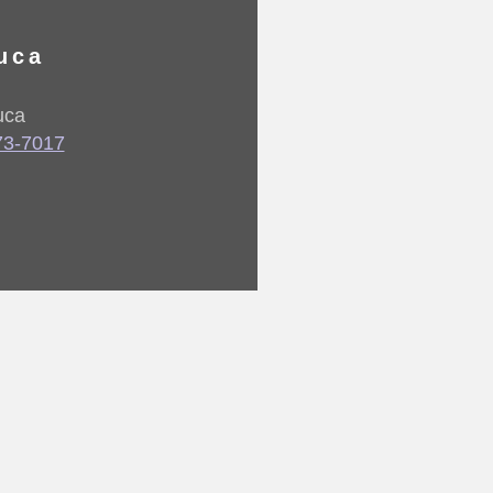
uca
uca
73-7017