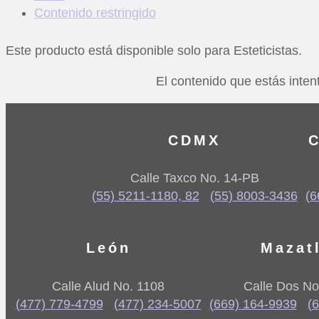
Contenido restringido
Este producto está disponible solo para Esteticistas.
El contenido que estás intent
CDMX
C
Calle Taxco No. 14-PB
(55) 5211-1180, 82
(55) 8003-3436
(6
León
Mazat
Calle Alud No. 1108
Calle Dos No
(477) 779-4799
(477) 234-5007
(669) 164-9939
(