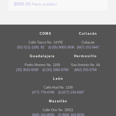
$
858.00
Precio al público
CDMX
Culiacán
Calle Taxco No. 14-PB
Culiacán
(55) 5211-1180, 82
(55) 8003-3436
(667) 151-5447
Guadalajara
Hermosillo
Pedro Moreno No. 1109
San Antonio No. 64
(33) 3615-9290
(33) 1882-8768
(662) 203-3758
León
Calle Alud No. 1108
(477) 779-4799
(477) 234-5007
Mazatlán
Calle Dos No. 20011
(669) 164-9939
(669) 164-9939