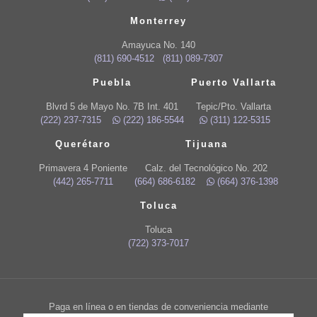
Monterrey
Amayuca No. 140
(811) 690-4512
(811) 089-7307
Puebla
Puerto Vallarta
Blvrd 5 de Mayo No. 7B Int. 401
Tepic/Pto. Vallarta
(222) 237-7315
(222) 186-5544
(311) 122-5315
Querétaro
Tijuana
Primavera 4 Poniente
Calz. del Tecnológico No. 202
(442) 265-7711
(664) 686-6182
(664) 376-1398
Toluca
Toluca
(722) 373-7017
Paga en línea o en tiendas de conveniencia mediante